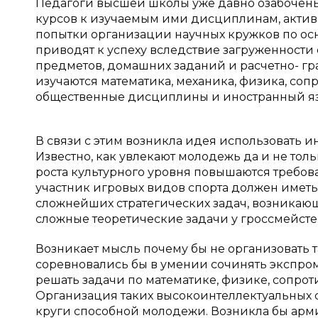
Педагоги высшей школы уже давно озабочен
курсов к изучаемым ими дисциплинам, актив
попытки организации научных кружков по осн
приводят к успеху вследствие загруженност
предметов, домашних заданий и расчетно- гра
изучаются математика, механика, физика, со
общественные дисциплины и иностранный яз
В связи с этим возникла идея использовать 
Известно, как увлекают молодежь да и не тол
роста культурного уровня повышаются требо
участник игровых видов спорта должен имет
сложнейших стратегических задач, возникающ
сложные теоретические задачи у гроссмейсте
Возникает мысль почему бы не организовать
соревновались бы в умении сочинять экспромто
решать задачи по математике, физике, сопрот
Организация таких высокоинтеллектуальных 
круги способной молодежи. Возникла бы а