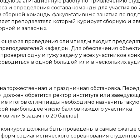
ющую за агитационную работу по привлечению студ
са и определения состава команды для участия во 
 сборной команды факультативные занятия по подг
яет преподавателя который курирует сборную и яв
рной и запасных.
чающею за проведения олимпиады входит председа
 преподавателей кафедры. Для обеспечения объект
оверял одну и тужу задачу у всех участников конк
роводиться в одной большой или в нескольких ауд
а торжественная и праздничная обстановка. Перед
м должен обратится ректор института или заведую
ение итогов олимпиады необходимо назначить такую
рой наибольшее число баллов каждого участника
лов или 5 задач по 20 баллов)
 конкурса должны быть проведены в самые сжатые 
 форм социалистического соревнования студентов 