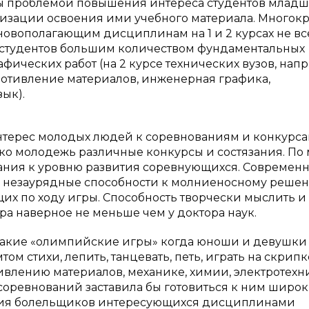
ы проблемой повышения интереса студентов млад
изации освоения ими учебного материала. Многок
овополагающим дисциплинам на 1 и 2 курсах не вс
и студентов большим количеством фундаментальных
фических работ (на 2 курсе технических вузов, нап
противление материалов, инженерная графика,
ык).
интерес молодых людей к соревнованиям и конкурса
ько молодежь различные конкурсы и состязания. По
вания к уровню развития соревнующихся. Современ
ь незаурядные способности к молниеносному реше
их по ходу игры. Способность творчески мыслить и
ра наверное не меньше чем у доктора наук.
 такие «олимпийские игры» когда юноши и девушки
м стихи, лепить, танцевать, петь, играть на скрипк
ивлению материалов, механике, химии, электротехн
соревнований заставила бы готовиться к ним широ
рмия болельщиков интересующихся дисциплинами