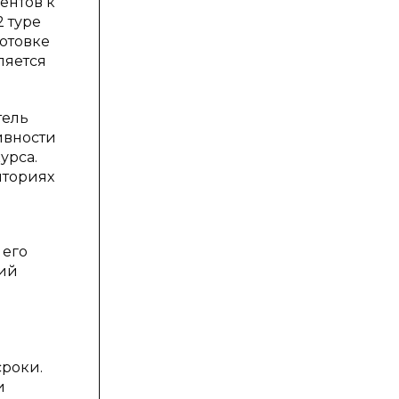
ентов к
2 туре
отовке
ляется
тель
ивности
урса.
иториях
 его
щий
сроки.
и