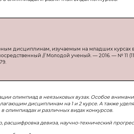
новным дисциплинам, изучаемым на младших курсах
посредственный // Молодой ученый. — 2016. — № 11 (115
79.
ации олимпиад в неязыковых вузах. Особое внимани
агающим дисциплинам на 1 и 2 курсе. А также удел
в олимпиадах и различных видах конкурсов.
р, расшифровка девиза, научно-технический прогрес