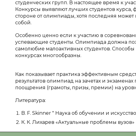
студенческих групп. В настоящее время к уча
Конкурсы выявляют лучших студентов курса, фа
стороне от олимпиады, хотя последняя может
собой.
Особенно ценно если к участию в соревнован
успевающие студенты. Олимпиада должна позв
самолюбие малоактивных студентов. Способы 
конкурсах многообразны.
Как показывает практика эффективным средст
результатов олимпиад на зачетах и экзамена
поощрения (грамоты, призы, премии) на уровне
Литература:
B. F. Skinner " Наука об обучении и искусств
К. К. Лихарев «Актуальные проблемы вузов»