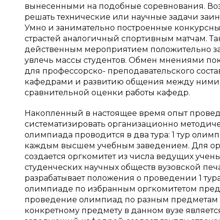
вынесенными на подобные соревнования. Во
решать технические или научные задачи заин
Умно и занимательно построенные конкурсны
страстей аналогичный спортивным матчам. Т
действенным мероприятием положительно за
увлечь массы студентов. Обмен мнениями пока
для профессорско- преподавательского соста
кафедрами и развитию общения между ними. 
сравнительной оценки работы кафедр.
Накопленный в настоящее время опыт провед
систематизировать организационно методиче
олимпиада проводится в два тура: 1 тур олим
каждым высшем учебным заведением. Для орг
создается оргкомитет из числа ведущих учен
студенческих научных обществ вузовской печ
разрабатывает положения о проведении 1 тура
олимпиаде по избранным оргкомитетом пред
проведение олимпиад по разным предметам в
конкретному предмету в данном вузе являет