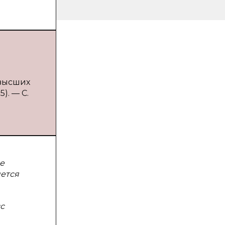
 высших
). — С.
е
яется
с