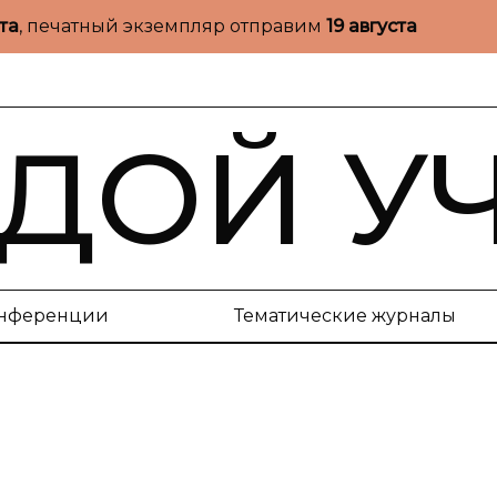
ста
, печатный экземпляр отправим
19 августа
ДОЙ У
нференции
Тематические журналы