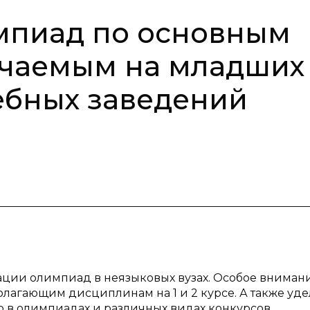
мпиад по основным
учаемым на младших
ебных заведений
ации олимпиад в неязыковых вузах. Особое вниман
лагающим дисциплинам на 1 и 2 курсе. А также уде
 в олимпиадах и различных видах конкурсов.