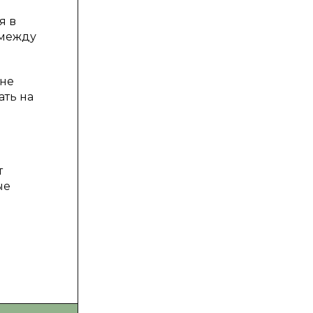
я в
 между
дне
ать на
т
ые