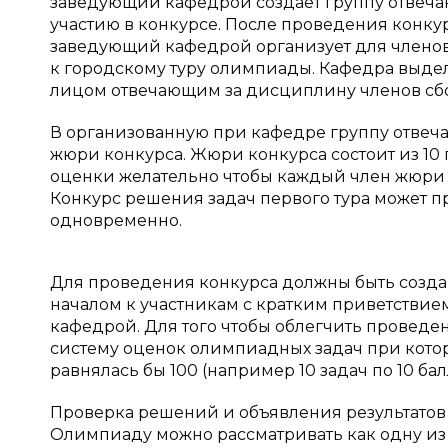
заведующий кафедрой создает группу отвеча
участию в конкурсе. После проведения конкур
заведующий кафедрой организует для членов
к городскому туру олимпиады. Кафедра выдел
лицом отвечающим за дисциплину членов сбо
В организованную при кафедре группу отве
жюри конкурса. Жюри конкурса состоит из 10
оценки желательно чтобы каждый член жюри пр
Конкурс решения задач первого тура может п
одновременно.
Для проведения конкурса должны быть создан
началом к участникам с кратким приветствие
кафедрой. Для того чтобы облегчить провед
систему оценок олимпиадных задач при кото
равнялась бы 100 (например 10 задач по 10 бал
Проверка решений и объявления результатов
Олимпиаду можно рассматривать как одну из