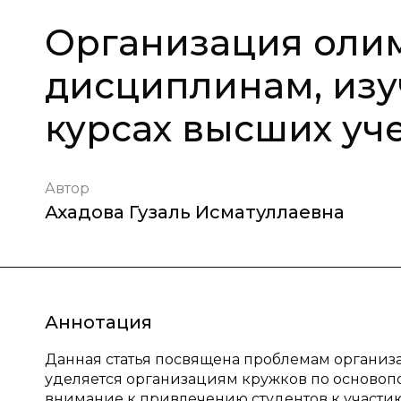
Организация оли
дисциплинам, из
курсах высших уч
Автор
Ахадова Гузаль Исматуллаевна
Аннотация
Данная статья посвящена проблемам организ
уделяется организациям кружков по основопо
внимание к привлечению студентов к участию