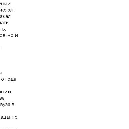
ении
может.
акал
нать
ть,
в, но и
я
я
го года
зации
за
вуза в
иады по