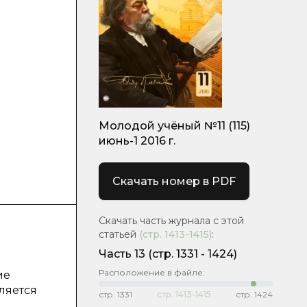
Молодой учёный №11 (115)
июнь-1 2016 г.
Скачать номер в PDF
Скачать часть журнала с этой
статьей
(стр.
1413-1415
)
:
Часть 13
(cтр. 1331 - 1424)
Расположение в файле:
ие
ляется
стр.
1331
стр.
1413-1415
стр.
1424