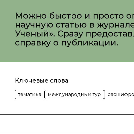
Можно быстро и просто о
научную статью в журнал
Ученый». Сразу предоста
справку о публикации.
Ключевые слова
тематика
международный тур
расшифро