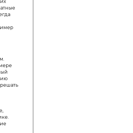
ших
ратные
егда
ример
м.
 мере
ный
нию
 решать
е,
ике.
кие