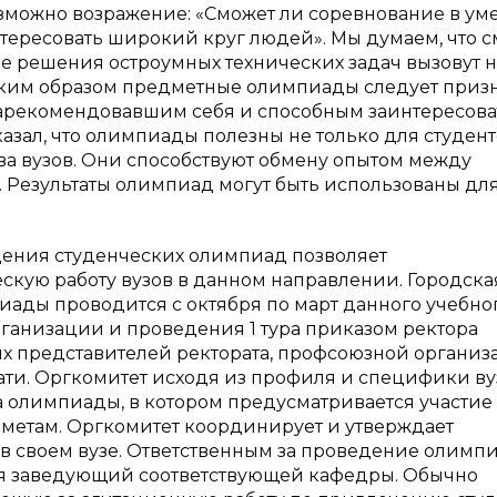
зможно возражение: «Сможет ли соревнование в ум
тересовать широкий круг людей». Мы думаем, что с
е решения остроумных технических задач вызовут н
аким образом предметные олимпиады следует приз
рекомендовавшим себя и способным заинтересова
зал, что олимпиады полезны не только для студенто
ва вузов. Они способствуют обмену опытом между
Результаты олимпиад могут быть использованы дл
ения студенческих олимпиад позволяет
скую работу вузов в данном направлении. Городска
пиады проводится с октября по март данного учебно
анизации и проведения 1 тура приказом ректора
ых представителей ректората, профсоюзной органи
ати. Оргкомитет исходя из профиля и специфики ву
 олимпиады, в котором предусматривается участие 
метам. Оргкомитет координирует и утверждает
 своем вузе. Ответственным за проведение олимп
ся заведующий соответствующей кафедры. Обычно