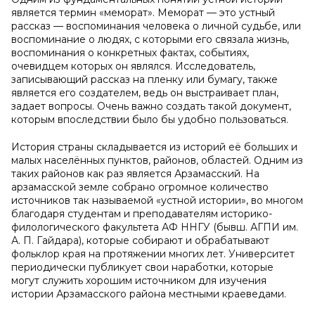
является термин «меморат». Меморат — это устный
рассказ — воспоминания человека о личной судьбе, или
воспоминание о людях, с которыми его связала жизнь,
воспоминания о конкретных фактах, событиях,
очевидцем которых он являлся. Исследователь,
записывающий рассказ на пленку или бумагу, также
является его создателем, ведь он выстраивает план,
задает вопросы. Очень важно создать такой документ,
которым впоследствии было бы удобно пользоваться.
История страны складывается из историй её больших и
малых населённых пунктов, районов, областей. Одним из
таких районов как раз является Арзамасский. На
арзамасской земле собрано огромное количество
источников так называемой «устной истории», во многом
благодаря студентам и преподавателям историко-
филологического факультета АФ ННГУ (бывш. АГПИ им.
А. П. Гайдара), которые собирают и обрабатывают
фольклор края на протяжении многих лет. Университет
периодически публикует свои наработки, которые
могут служить хорошим источником для изучения
истории Арзамасского района местными краеведами.