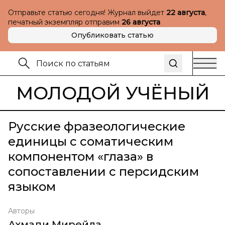
Отправьте статью сегодня! Журнал выйдет
22 августа
,
печатный экземпляр отправим
26 августа
Опубликовать статью
МОЛОДОЙ УЧЁНЫЙ
Русские фразеологические
единицы с соматическим
компонентом «глаза» в
сопоставлении с персидским
языком
Авторы
Ахмади Мирейла
,