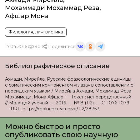
Мохаммади Мохаммад Реза
,
Афшар Мона
Филология, лингвистика
17.04.2016
90
Поделиться
Библиографическое описание
Ахмади, Мирейла. Русские фразеологические единицы
с соматическим компонентом «глаза» в сопоставлении с
персидским языком / Мирейла Ахмади, Мохаммад Реза
Мохаммади, Мона Афшар. — Текст : непосредственный
// Молодой ученый. — 2016. — № 8 (112). — С. 1076-1079.
— URL: https://moluch.ru/archive/112/28757.
Можно быстро и просто
опубликовать свою научную