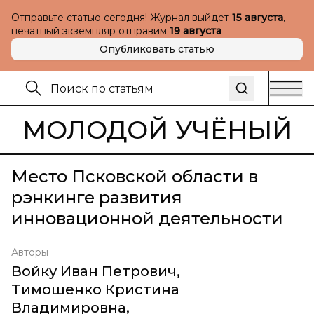
Отправьте статью сегодня! Журнал выйдет
15 августа
,
печатный экземпляр отправим
19 августа
Опубликовать статью
МОЛОДОЙ УЧЁНЫЙ
Место Псковской области в
рэнкинге развития
инновационной деятельности
Авторы
Войку Иван Петрович
,
Тимошенко Кристина
Владимировна
,