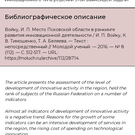
Библиографическое описание
Войку, И. П. Место Псковской области в рэнкинге
развития инновационной деятельности / И. П. Войку, К.
В. Тимошенко, Т. А. Беляева. — Текст :
непосредственный // Молодой ученый. — 2016. — № 8
(112). — С. 512-517. — URL:
https://moluch.ru/archive/112/28714.
The article presents the assessment of the level of
development of innovative activity in the region, held the
rank of subjects of the Russian Federation on a number of
indicators.
Almost all indicators of development of innovative activity
is a negative trend. Reasons for the growth of some
indicators can be an intensive development of services in
the region, the rising cost of spending on technological
innovation.