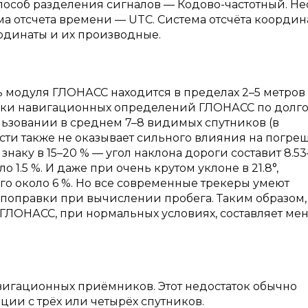
пособ разделения сигналов — Кодово-частотный. Н
тема отсчета времени — UTC. Система отсчёта координ
рдинаты и их производные.
модуля ГЛОНАСС находится в пределах 2–5 метров 
ибки навигационных определений ГЛОНАСС по долго
льзовании в среднем 7–8 видимых спутников (в
сти также не оказывает сильного влияния на погре
аку в 15–20 % — угол наклона дороги составит 8.53–11
1.5 %. И даже при очень крутом уклоне в 21.8°,
го около 6 %. Но все современные трекеры умеют
 поправки при вычислении пробега. Таким образом,
ГЛОНАСС, при нормальных условиях, составляет мен
авигационных приёмников. Этот недостаток обычно
ии с трёх или четырёх спутников.