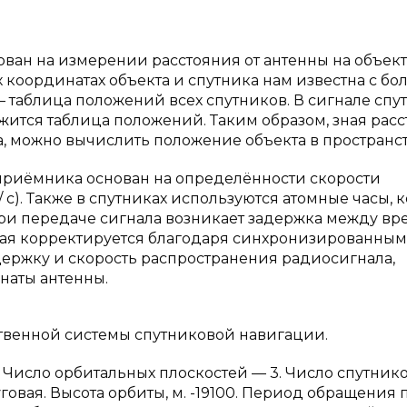
ван на измерении расстояния от антенны на объект
 координатах объекта и спутника нам известна с б
— таблица положений всех спутников. В сигнале спут
ится таблица положений. Таким образом, зная рас
а, можно вычислить положение объекта в пространст
 приёмника основан на определённости скорости
 с). Также в спутниках используются атомные часы, 
ри передаче сигнала возникает задержка между в
рая корректируется благодаря синхронизированным
ержку и скорость распространения радиосигнала,
аты антенны.
твенной системы спутниковой навигации.
). Число орбитальных плоскостей — 3. Число спутнико
овая. Высота орбиты, м. -19100. Период обращения 