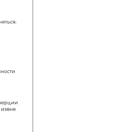
няться;
пности
инерции
 извне