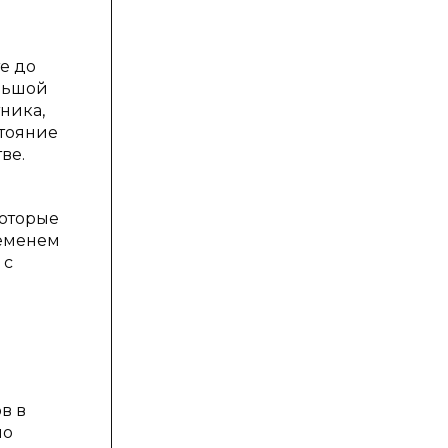
е до
ольшой
ника,
стояние
ве.
которые
ременем
 с
в в
по