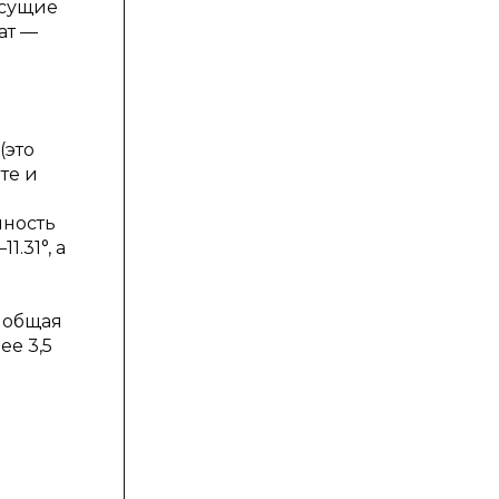
есущие
ат —
(это
те и
шность
.31°, а
 общая
ее 3,5