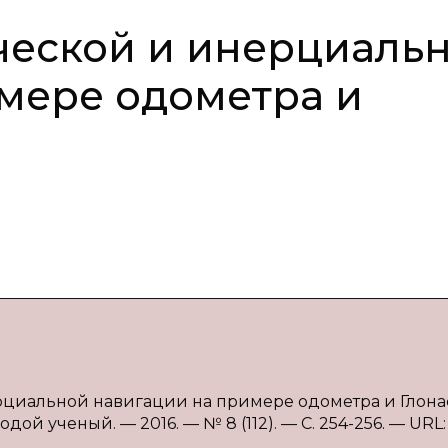
ческой и инерциаль
мере одометра и
рциальной навигации на примере одометра и Глонасс
дой ученый. — 2016. — № 8 (112). — С. 254-256. — URL: