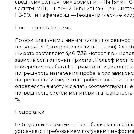
среднему солнечному времени — 11ч 15мин. С
частоты: МГц — L1=1602–1615 L2=1246–1256. Сис
ПЗ-90. Тип эфемерид — Геоцентрические коо
Погрешность системы
По официальным данным чистая погрешность 
порядка 1.5 % в определении пробегов). Ош
широте составляют 4,46–7,38 метров при испо
зависимости от точки приёма). Рельеф местно
измерения пробега. Например, при уклоне по зн
погрешность измерения пробега составит около 
погрешности измерения пробега составит все
определять высоту и делать соответствующие
погрешность систем мониторинга транспорта 
%.
Недостатки
 Отсутствие атомных часов в большинстве н
устраняется требованием получения информац