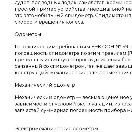
судов, подводных лодок, самолётов, космиче
простой пример устройства инерциальной на
это автомобильный спидометр. Спидометр ил
скорости вращения колеса.
Одометры
По техническим требованиям ЕЭК ООН № 39 с
погрешность спидометра по этим правилам (ГО
превышать истинную скорость движения более 
связанный со спидометром, так же даёт зав
конструкций: механические, электромеханич
Механический одометр
Механический одометр — весьма оценочное ус
зависимости от условий эксплуатации, износ
запчастей суммарная погрешность прибора мож
Электромеханические одометры