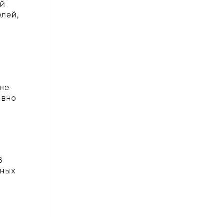
ый
лей,
 не
ивно
В
ьных