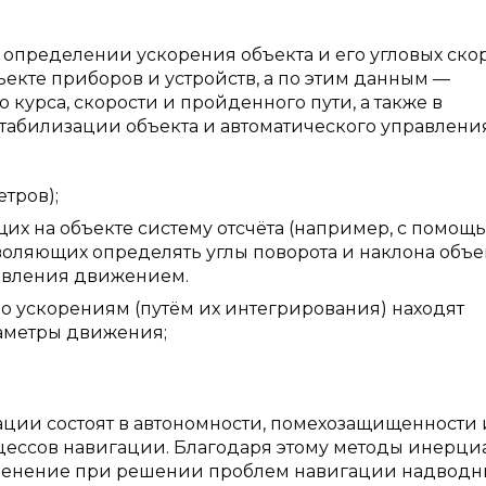
определении ускорения объекта и его угловых ско
кте приборов и устройств, а по этим данным —
о курса, скорости и пройденного пути, а также в
табилизации объекта и автоматического управления
тров);
их на объекте систему отсчёта (например, с помощ
оляющих определять углы поворота и наклона объек
авления движением.
по ускорениям (путём их интегрирования) находят
раметры движения;
ии состоят в автономности, помехозащищенности 
цессов навигации. Благодаря этому методы инерц
менение при решении проблем навигации надводн