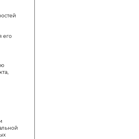
ростей
 его
ью
та,
и
иальной
ых