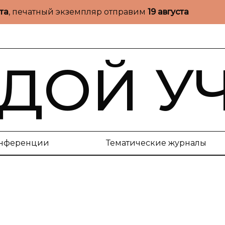
ста
, печатный экземпляр отправим
19 августа
ДОЙ У
нференции
Тематические журналы