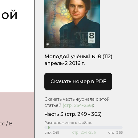
ной
Молодой учёный №8 (112)
апрель-2 2016 г.
Скачать номер в PDF
Скачать часть журнала с этой
статьей
(стр.
254-256
)
:
Часть 3
(cтр. 249 - 365)
Расположение в файле:
 / В.
стр.
249
стр.
254-256
стр.
365