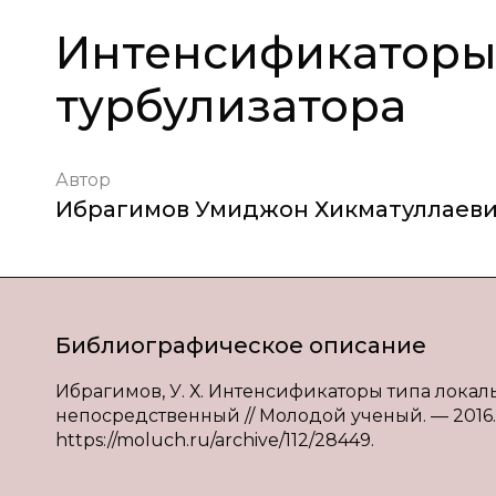
Интенсификаторы 
турбулизатора
Автор
Ибрагимов Умиджон Хикматуллаев
Библиографическое описание
Ибрагимов, У. Х. Интенсификаторы типа локальн
непосредственный // Молодой ученый. — 2016. — 
https://moluch.ru/archive/112/28449.