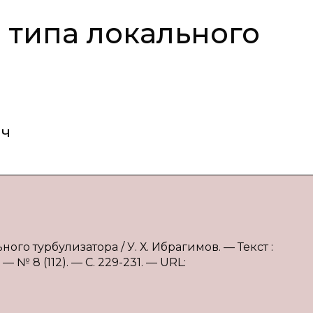
типа локального
ич
ого турбулизатора / У. Х. Ибрагимов. — Текст :
№ 8 (112). — С. 229-231. — URL: