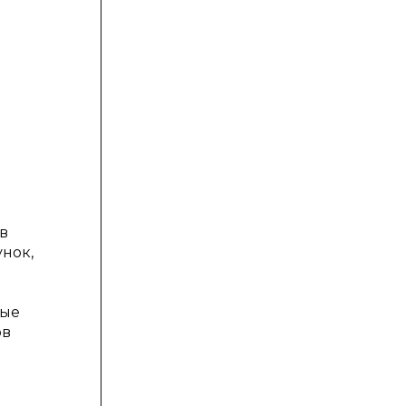
в
нок,
ные
ов