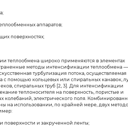
а;
теплообменных аппаратов;
их поверхностях;
.
ации теплообмена широко применяются в элементах
страненные методы интенсификации теплообмена —
скусственная турбулизация потока, осуществляемая 
а с помощью кольцевых или спиральных канавок, лу
еков, спиральных труб [2, 3]. Для интенсификации
екание теплоносителя на поверхность, пористые и
ых колебаний, электрического поля. Комбинирован
ы на использовании, по крайней мере, двух метод
имер:
и поверхности и закрученной ленты;