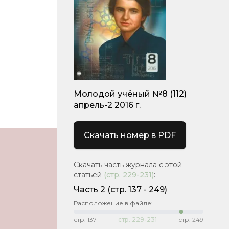
Молодой учёный №8 (112)
апрель-2 2016 г.
Скачать номер в PDF
Скачать часть журнала с этой
статьей
(стр.
229-231
)
:
Часть 2
(cтр. 137 - 249)
Расположение в файле:
стр.
137
стр.
229-231
стр.
249