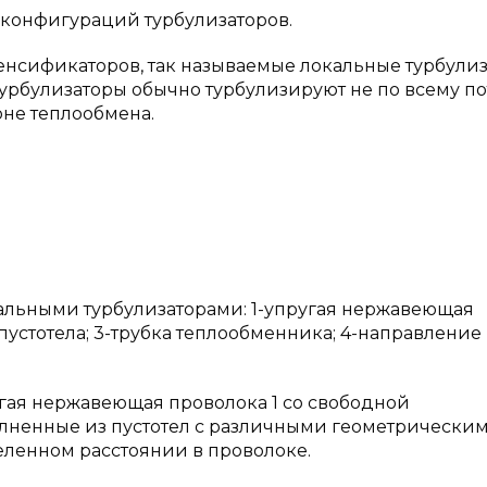
 конфигураций турбулизаторов.
енсификаторов, так называемые локальные турбули
турбулизаторы обычно турбулизируют не по всему пот
оне теплообмена.
окальными турбулизаторами: 1-упругая нержавеющая
пустотела; 3-трубка теплообменника; 4-направление
гая нержавеющая проволока 1 со свободной
полненные из пустотел с различными геометрически
ленном расстоянии в проволоке.