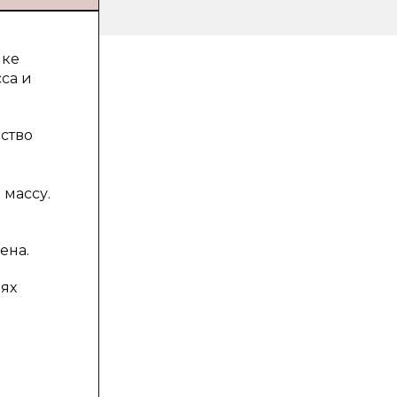
ике
са и
ство
 массу.
ена.
ях