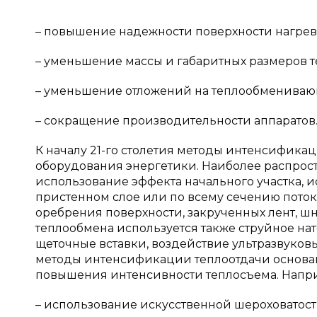
– повышение надежности поверхности нагрев
– уменьшение массы и габаритных размеров 
– уменьшение отложений на теплообменивающ
– сокращение производительности аппаратов
К началу 21-го столетия методы интенсифик
оборудования энергетики. Наиболее распро
использование эффекта начального участка, и
пристенном слое или по всему сечению поток
оребрения поверхности, закрученных лент, шн
теплообмена используется также струйное нат
щеточные вставки, воздействие ультразвуков
методы интенсификации теплоотдачи основан
повышения интенсивности теплосъема. Напр
– использование искусственной шероховатост