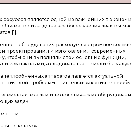
 ресурсов является одной из важнейших в эконом
и объема производства все более увеличиваются мас
ов [1].
менного оборудования расходуется огромное количе
 при проектировании и изготовлении современных
му, чтобы они выполняли свои основные функции,
ли компактными, а следовательно, имели бы малую
в теплообменных аппаратов является актуальной
ешения этой проблемы — интенсификация теплообм
 элементах техники и технологических оборудовани
ющих задач:
хности;
еля по контуру;