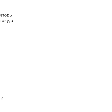
заторы
оку, а
ми