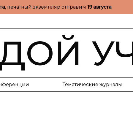
ста
, печатный экземпляр отправим
19 августа
ДОЙ У
нференции
Тематические журналы