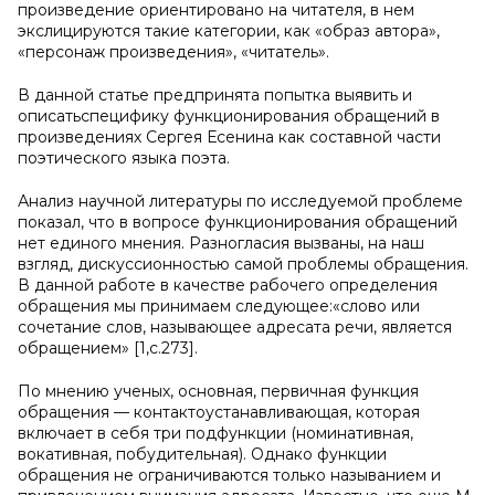
произведение ориентировано на читателя, в нем
экслицируются такие категории, как «образ автора»,
«персонаж произведения», «читатель».
В данной статье предпринята попытка выявить и
описатьспецифику функционирования обращений в
произведениях Сергея Есенина как составной части
поэтического языка поэта.
Анализ научной литературы по исследуемой проблеме
показал, что в вопросе функционирования обращений
нет единого мнения. Разногласия вызваны, на наш
взгляд, дискуссионностью самой проблемы обращения.
В данной работе в качестве рабочего определения
обращения мы принимаем следующее:«слово или
сочетание слов, называющее адресата речи, является
обращением» [1,с.273].
По мнению ученых, основная, первичная функция
обращения — контактоустанавливающая, которая
включает в себя три подфункции (номинативная,
вокативная, побудительная). Однако функции
обращения не ограничиваются только называнием и