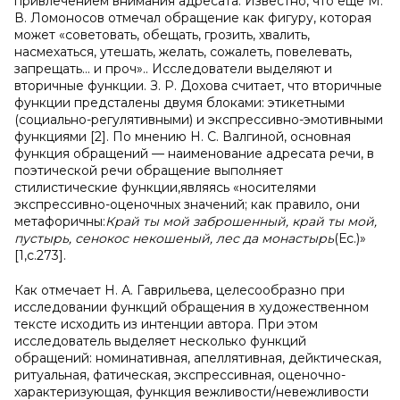
привлечением внимания адресата. Известно, что еще М.
В. Ломоносов отмечал обращение как фигуру, которая
может «советовать, обещать, грозить, хвалить,
насмехаться, утешать, желать, сожалеть, повелевать,
запрещать... и проч».. Исследователи выделяют и
вторичные функции. З. Р. Дохова считает, что вторичные
функции предсталены двумя блоками: этикетными
(социально-регулятивными) и экспрессивно-эмотивными
функциями [2]. По мнению Н. С. Валгиной, основная
функция обращений — наименование адресата речи, в
поэтической речи обращение выполняет
стилистические функции,являясь «носителями
экспрессивно-оценочных значений; как правило, они
метафоричны:
Край ты мой заброшенный, край ты мой,
пустырь, сенокос некошеный, лес да монастырь
(Ес.)»
[1,с.273].
Как отмечает Н. А. Гаврильева, целесообразно при
исследовании функций обращения в художественном
тексте исходить из интенции автора. При этом
исследователь выделяет несколько функций
обращений: номинативная, апеллятивная, дейктическая,
ритуальная, фатическая, экспрессивная, оценочно-
характеризующая, функция вежливости/невежливости