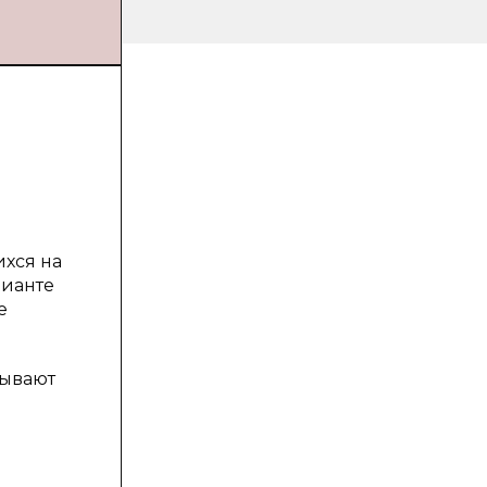
хся на
рианте
е
тывают