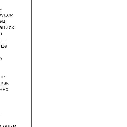
я
будем
нец
уациях
н
и —
тце
о
ве
 как
очно
,
которым