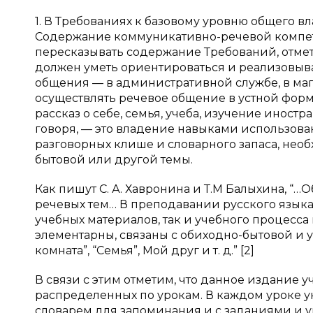
1. В Требованиях к базовому уровню общего 
Содержание коммуникативно-речевой компет
пересказывать содержание Требований, отмет
должен уметь ориентироваться и реализовы
общения — в административной службе, в магази
осуществлять речевое общение в устной форм
рассказ о себе, семья, учеба, изучение иностр
говоря, — это владение навыками использов
разговорных клише и словарного запаса, нео
бытовой или другой темы.
Как пишут С. А. Хавронина и Т.М Балыхина, “…
речевых тем… В преподавании русского язык
учебных материалов, так и учебного процесса
элементарны, связаны с обиходно-бытовой и уч
комната”, “Семья”, Мой друг и т. д.” [2]
В связи с этим отметим, что данное издание у
распределенных по урокам. В каждом уроке у
словарем для запоминания и с заданиями и 