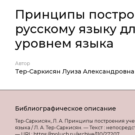
Принципы постро
русскому языку д
уровнем языка
Автор
Тер-Саркисян Луиза Александровна
Библиографическое описание
Тер-Саркисян, Л. А. Принципы построения уч
языка / Л. А. Тер-Саркисян. — Текст : непосредс
— URL: https://moluch.ru/archive/110/27207.