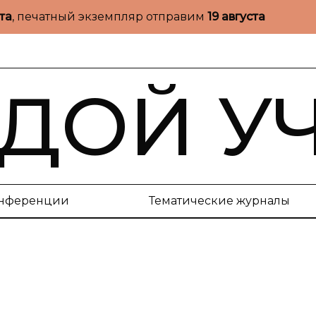
ста
, печатный экземпляр отправим
19 августа
ДОЙ У
нференции
Тематические журналы