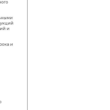
ного
льными
рукций
ий и
рока и
о