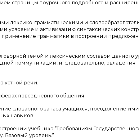
анием страницы поурочного подробного и расширен
ими лексико-грамматическими и словообразовате
и усвоение и активизацию синтаксических конст
 применение грамматики в построении предложен
азговорной темой и лексическим составом данного у
дной коммуникации, и, следовательно, овладения
 устной речи.
сферах повседневного общения.
ение словарного запаса учащихся, преодоление ими
ных навыков.
остроении учебника “Требованиям Государственног
у. Базовый уровень.”