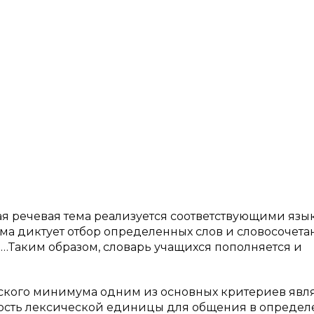
аждая речевая тема реализуется соответствующими яз
а диктует отбор определенных слов и словосочета
 …Таким образом, словарь учащихся пополняется и
еского минимума одним из основных критериев явл
ность лексической единицы для общения в опреде