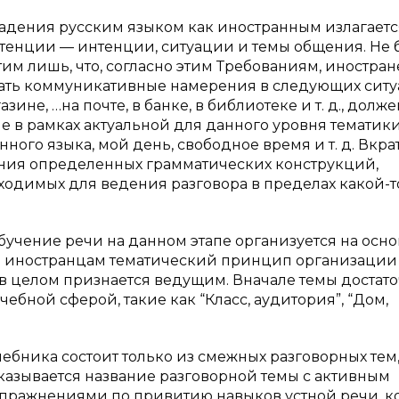
владения русским языком как иностранным излагаетс
енции — интенции, ситуации и темы общения. Не 
им лишь, что, согласно этим Требованиям, иностра
вать коммуникативные намерения в следующих сит
не, …на почте, в банке, в библиотеке и т. д., долже
е в рамках актуальной для данного уровня тематик
анного языка, мой день, свободное время и т. д. Вкра
ания определенных грамматических конструкций,
бходимых для ведения разговора в пределах какой-т
Обучение речи на данном этапе организуется на осно
а иностранцам тематический принцип организации
 в целом признается ведущим. Вначале темы достат
ебной сферой, такие как “Класс, аудитория”, “Дом,
чебника состоит только из смежных разговорных тем
казывается название разговорной темы с активным
упражнениями по привитию навыков устной речи, 