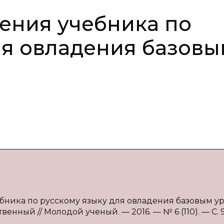
ения учебника по
ля овладения базов
ебника по русскому языку для овладения базовым у
твенный // Молодой ученый. — 2016. — № 6 (110). — С. 