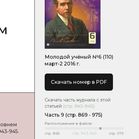
ым
Молодой учёный №6 (110)
март-2 2016 г.
Скачать номер в PDF
Скачать часть журнала с этой
статьей
(стр.
943-945
)
:
Часть 9
(cтр. 869 - 975)
Расположение в файле:
ровнем
943-945.
стр.
869
стр.
943-945
стр.
975