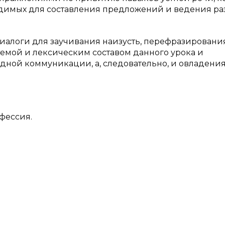
димых для составления предложений и ведения ра
логи для заучивания наизусть, перефразирования и
темой и лексическим составом данного урока и
ной коммуникации, а, следовательно, и овладени
офессия.