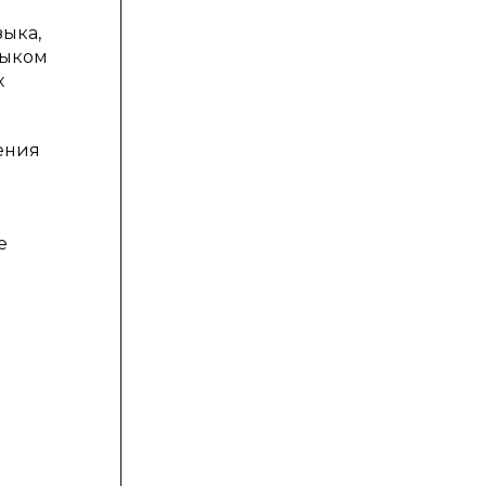
ыка,
зыком
х
ения
е