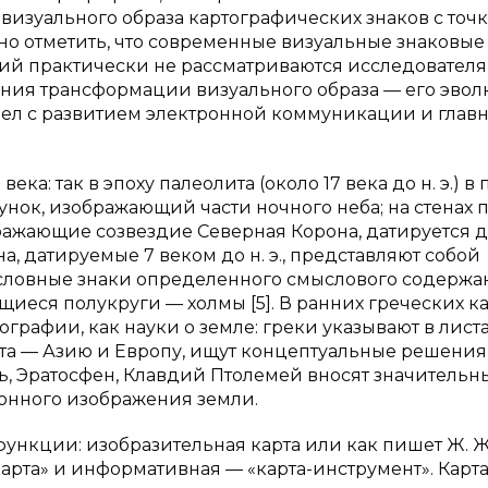
изуального образа картографических знаков с точ
о отметить, что современные визуальные знаковые
ий практически не рассматриваются исследователя
рения трансформации визуального образа — его эво
ел с развитием электронной коммуникации и главн
ка: так в эпоху палеолита (около 17 века до н. э.) в
нок, изображающий части ночного неба; на стенах
ражающие созвездие Северная Корона, датируется 
на, датируемые 7 веком до н. э., представляют собой
условные знаки определенного смыслового содержа
иеся полукруги — холмы [5]. В ранних греческих ка
графии, как науки о земле: греки указывают в лист
нта — Азию и Европу, ищут концептуальные решени
ль, Эратосфен, Клавдий Птолемей вносят значительн
ионного изображения земли.
функции: изобразительная карта или как пишет Ж. 
арта» и информативная — «карта-инструмент». Карта