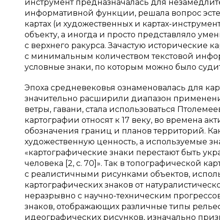
инструмент предназначалась для незамедлит
информативной функции, решала вопрос эсте
картах (и художественных и картах-инструмен
объекту, а иногда и просто представляло у
с верхнего ракурса. Зачастую исторические ка
с минимальным количеством текстовой инфор
условные знаки, по которым можно было судит
Эпоха средневековья ознаменовалась для ка
значительно расширили диапазон применени
ветры, гавани, стала использоваться Птолем
картографии относят к 17 веку, во времена а
обозначения границ и планов территорий. Ка
художественную ценность, а используемые зн
«картографические знаки перестают быть ук
человека [2, с. 70]». Так в топографической 
с реалистичными рисунками объектов, испол
картографических знаков от натуралистическ
неразрывно с научно-техническим прогрессо
знаков, отображающих различные типы рельеф
идеографических рисунков, изначально приз