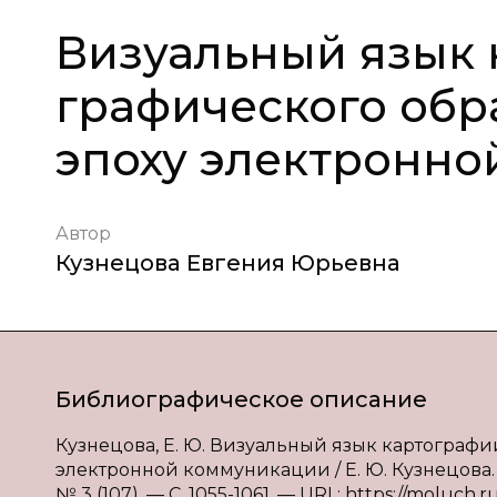
Визуальный язык 
графического обра
эпоху электронн
Автор
Кузнецова Евгения Юрьевна
Библиографическое описание
Кузнецова, Е. Ю. Визуальный язык картографи
электронной коммуникации / Е. Ю. Кузнецова. 
№ 3 (107). — С. 1055-1061. — URL: https://moluch.r