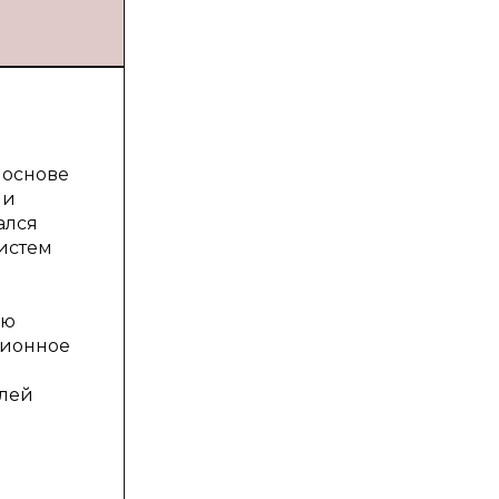
 основе
ии
ался
систем
е
ую
ционное
елей