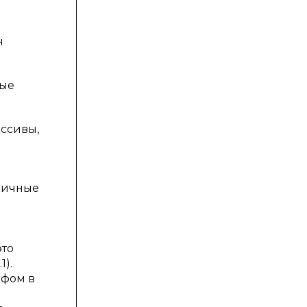
н
ные
ссивы,
зличные
это
1).
афом в