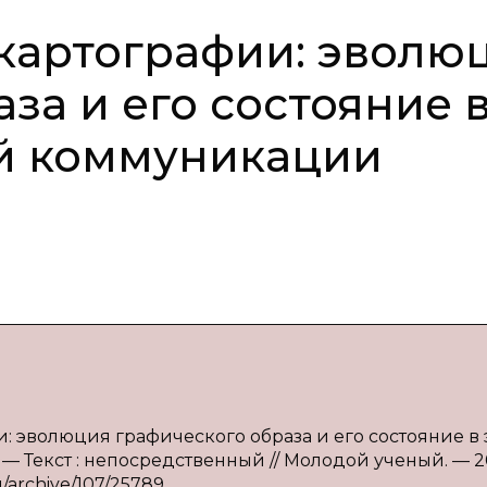
картографии: эволю
за и его состояние 
ой коммуникации
и: эволюция графического образа и его состояние в 
— Текст : непосредственный // Молодой ученый. — 2
u/archive/107/25789.