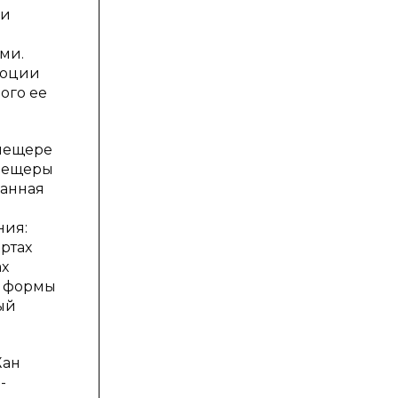
ки
ми.
люции
ого ее
 пещере
 пещеры
данная
ния:
ртах
ах
я формы
ый
Жан
-