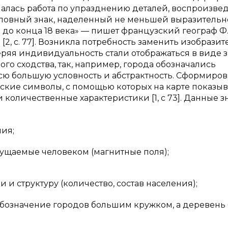
ачалась работа по упразднению деталей, воспроизве
 условный знак, наделенный не меньшей выразительн
 до конца 18 века» — пишет французский географ Ф
[2, с. 77]. Возникла потребность заменить изобрази
еряя индивидуальность стали отображаться в виде з
го сходства, так, например, города обозначались
сю большую условность и абстрактность. Сформиро
ские символы, с помощью которых на карте показы
 количественные характеристики [1, с 73]. Данные з
ия;
аемые человеком (магнитные поля);
 структуру (количество, состав населения);
означение городов большим кружком, а деревень 