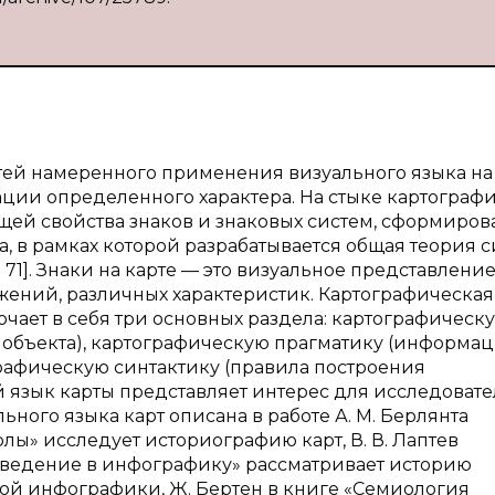
тей намеренного применения визуального языка на
ции определенного характера. На стыке картограф
щей свойства знаков и знаковых систем, сформиров
, в рамках которой разрабатывается общая теория 
. 71]. Знаки на карте — это визуальное представлени
ожений, различных характеристик. Картографическая
лючает в себя три основных раздела: картографическ
 объекта), картографическую прагматику (информа
рафическую синтактику (правила построения
й язык карты представляет интерес для исследоват
льного языка карт описана в работе А. М. Берлянта
лы» исследует историографию карт, В. В. Лаптев
 Введение в инфографику» рассматривает историю
ой инфографики, Ж. Бертен в книге «Семиология