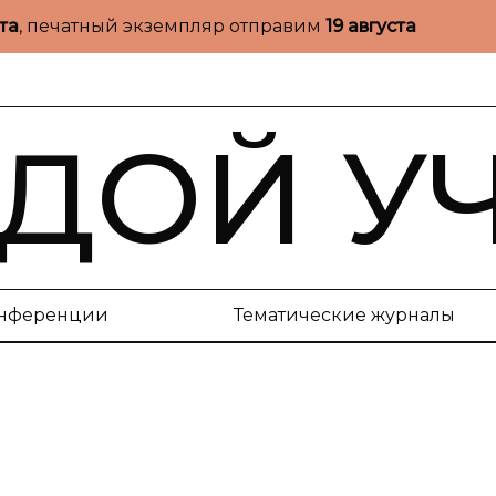
ста
, печатный экземпляр отправим
19 августа
ДОЙ У
нференции
Тематические журналы