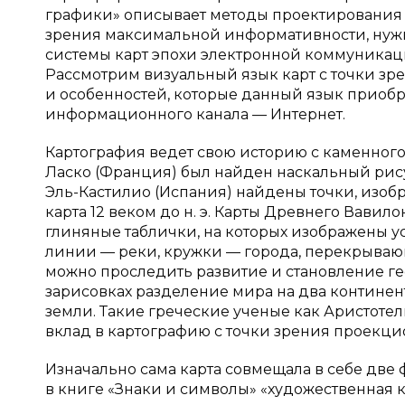
графики» описывает методы проектирования в
зрения максимальной информативности, нужн
системы карт эпохи электронной коммуникац
Рассмотрим визуальный язык карт с точки з
и особенностей, которые данный язык приобр
информационного канала — Интернет.
Картография ведет свою историю с каменного ве
Ласко (Франция) был найден наскальный рису
Эль-Кастилио (Испания) найдены точки, изоб
карта 12 веком до н. э. Карты Древнего Вавило
глиняные таблички, на которых изображены 
линии — реки, кружки — города, перекрывающ
можно проследить развитие и становление гео
зарисовках разделение мира на два контине
земли. Такие греческие ученые как Аристоте
вклад в картографию с точки зрения проекц
Изначально сама карта совмещала в себе две 
в книге «Знаки и символы» «художественная к