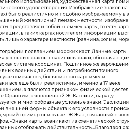
ельного использования, художественная карта пом
тического удовлетворения. Изображение знаков на
тах) было реалистично и подобно изображаемому в 
меньшенный живописный пейзаж местности, изображ
рты представляли собой «немые» карты, то есть кар
мации, в таких картах носителем информации выс
ь лишь о характере местности (равнина, холмы, моря
ртографии появлением морских карт. Данные карты
я условных знаков: появились знаки, обозначающи
еевская система координат. Подлинное же зарождени
ктивных военных действий и потребности точного
к уже отмечалось, большинство карт имели
аки все еще были реалистичны, именно в 17 веке
рашением, а являются признаком физической деяте
карте Франции, выполненной Ж. Кассини, наряду
ьзуется и многообразные условные знаки. Эволюция
ой внешней формы объекта к его условности проис
в, яркий пример описывает Ж.Жан, связанный с эв
ов. «Знаки карты возникают из схематической стру
ванных отображать действительность…Благодаря р