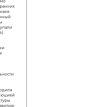
имо
 ранних
знаке
енный
ты
тупали
).
ми
е
льности
ходила
олюцией
ктуры
азвитию