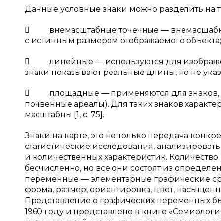
Данные условные знаки можно разделить на т
 внемасштабные точечные — внемасшабность
с истинным размером отображаемого объекта;
 линейные — используются для изображени
знаки показывают реальные длины, но не ука
 площадные — применяются для знаков, со
почвенные ареалы). Для таких знаков характе
масштабны [1, с. 75].
Знаки на карте, это не только передача кон
статистические исследования, анализировать
и количественных характеристик. Количество 
бесчисленно, но все они состоят из определ
переменные — элементарные графические сред
форма, размер, ориентировка, цвет, насыщенност
Представление о графических переменных бы
1960 году и представлено в книге «Семиолог