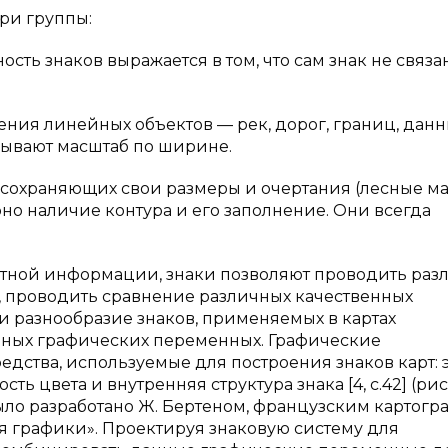
ри группы:
 знаков выражается в том, что сам знак не связа
я линейных объектов — рек, дорог, границ, дан
зывают масштаб по ширине.
храняющих свои размеры и очертания (лесные ма
рно наличие контура и его заполнение. Они всегда
кретной информации, знаки позволяют проводить ра
, проводить сравнение различных качественных
и разнообразие знаков, применяемых в картах
енных графических переменных. Графические
ства, используемые для построения знаков карт: 
ь цвета и внутренняя структура знака [4, с.42] (рис.
ло разработано Ж. Бертеном, французским картогр
ия графики». Проектируя знаковую систему для