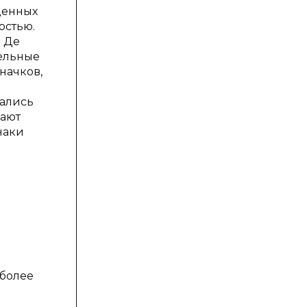
денных
остью.
. Де
тельные
начков,
вались
вают
наки
более