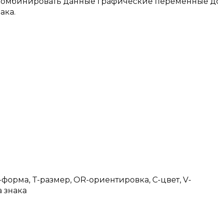
комбинировать данные графические переменные д
ака.
-форма, T-размер, OR-ориентировка, C-цвет, V-
 знака