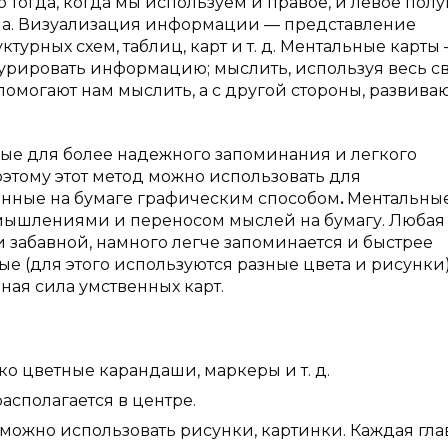
 тогда, когда мы используем и правое, и левое пол
 ума. Визуализация информации — представление
урных схем, таблиц, карт и т. д. Ментальные карты 
урировать информацию; мыслить, используя весь с
помогают нам мыслить, а с другой стороны, развива
ные для более надежного запоминания и легкого
оэтому этот метод можно использовать для
енные на бумаге графическим способом
.
Ментальные
мышлениями и переносом мыслей на бумагу. Любая
забавной, намного легче запоминается и быстрее
ые (для этого используются разные цвета и рисунки)
ная сила умственных карт.
цветные карандаши, маркеры и т. д.
полагается в центре.
о использовать рисунки, картинки. Каждая гла