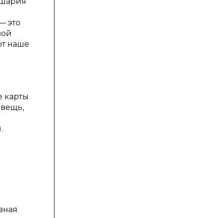
ушария
— это
вой
ют наше
 карты
 вещь,
.
вная