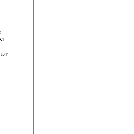
а
ю
ст
жит