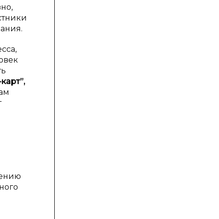
но,
стники
нания.
сса,
овек
ть
карт”,
ам
т
дению
ного