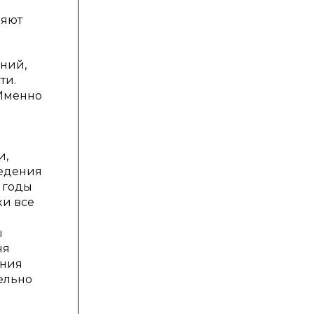
ляют
ний,
ти.
 Именно
и,
ведения
 годы
ки все
ы
ня
ения
ельно