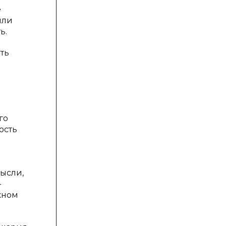
е
или
ь.
ть
го
ость
мысли,
-
жном