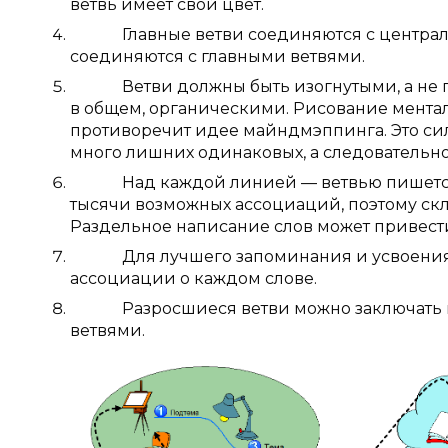
ветвь имеет свой цвет.
Главные ветви соединяются с центральной 
соединяются с главными ветвями.
Ветви должны быть изогнутыми, а не пр
в общем, органическими. Рисование мента
противоречит идее майндмэппинга. Это сил
много лишних одинаковых, а следовательно
Над каждой линией — ветвью пишется то
тысячи возможных ассоциаций, поэтому ск
Раздельное написание слов может привест
Для лучшего запоминания и усвоения же
ассоциации о каждом слове.
Разросшиеся ветви можно заключать в к
ветвями.