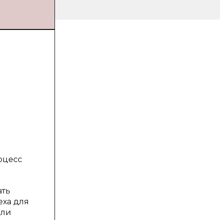
оцесс
ать
еха для
али