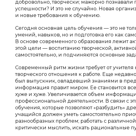
добровольно, творчески; мажорно познавали
успешности? И это не случайно. Новая орган
и новые требования к обучению.
Сегодня основная цель обучения — это не т
умений, навыков, но и подготовка его как са
В основе современного образования лежит акт
этой цели — воспитанию творческой, активно
самостоятельно, и подчиняются основные зад
Современный ритм жизни требует от учителя 
творческого отношения к работе. Еще недавн
был выпускник, овладевший знаниями в пред
информация правит миром. Ее становится все
хуже и хуже. Увеличивается объем информац
профессиональной деятельности. В связи с э
обучения, которые позволяют «разбудить» д
учащийся должен уметь самостоятельно приоб
разнообразных проблем; работать с различно
критически мыслить, искать рациональные п