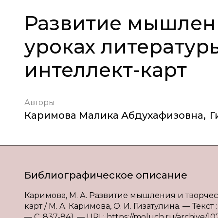
Развитие мышлени
уроках литератур
интеллект-карт
Авторы
Каримова Малика Абдухафизовна
,
Г
Библиографическое описание
Каримова, М. А. Развитие мышления и творчес
карт / М. А. Каримова, О. И. Гизатулина. — Текс
— С. 837-841. — URL: https://moluch.ru/archive/10