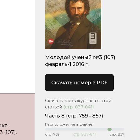
Молодой учёный №3 (107)
февраль-1 2016 г.
Скачать номер в PDF
Скачать часть журнала с этой
статьей
(стр.
837-841
)
:
Часть 8
(cтр. 759 - 857)
Расположение в файле:
ект-
 (107).
стр.
759
стр.
837-841
стр.
857