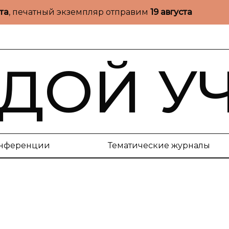
ста
, печатный экземпляр отправим
19 августа
ДОЙ У
нференции
Тематические журналы