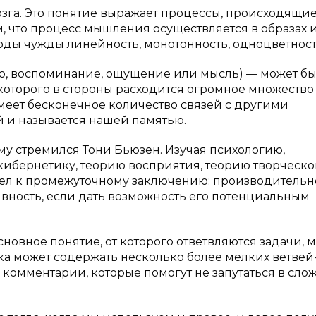
зга. Это понятие выражает процессы, происходящи
ом, что процесс мышления осуществляется в образах 
ды чужды линейность, монотонность, одноцветност
о, воспоминание, ощущение или мысль) — может бы
 которого в стороны расходится огромное множество
меет бесконечное количество связей с другими
 и называется нашей памятью.
му стремился Тони Бьюзен. Изучая психологию,
ибернетику, теорию восприятия, теорию творческо
ел к промежуточному заключению: производительн
ивность, если дать возможность его потенциальным
сновное понятие, от которого ответвляются задачи, 
ка может содержать несколько более мелких ветвей
 комментарии, которые помогут не запутаться в сло