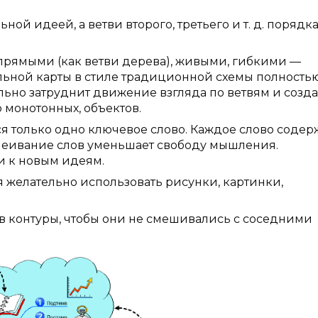
идеей, а ветви второго, третьего и т. д. порядк
ямыми (как ветви дерева), живыми, гибкими —
льной карты в стиле традиционной схемы полность
ьно затруднит движение взгляда по ветвям и созда
 монотонных, объектов.
лько одно ключевое слово. Каждое слово содер
леивание слов уменьшает свободу мышления.
и к новым идеям.
лательно использовать рисунки, картинки,
онтуры, чтобы они не смешивались с соседними