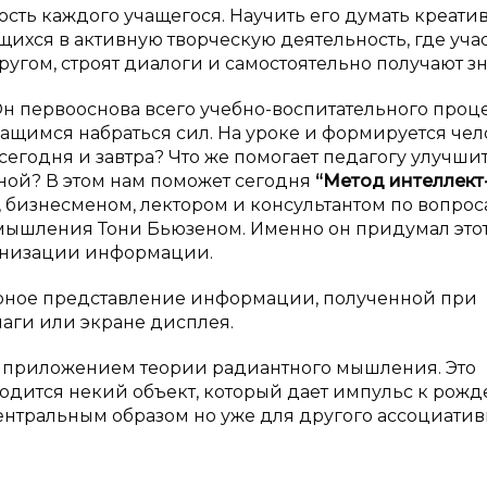
сть каждого учащегося. Научить его думать креатив
щихся в активную творческую деятельность, где уча
угом, строят диалоги и самостоятельно получают з
Он первооснова всего учебно-воспитательного проце
ащимся набраться сил. На уроке и формируется чел
сегодня и завтра? Что же помогает педагогу улучши
вной? В этом нам поможет сегодня
“Метод интеллект-
 бизнесменом, лектором и консультантом по вопрос
 мышления Тони Бьюзеном. Именно он придумал это
анизации информации.
ерное представление информации, полученной при
маги или экране дисплея.
м приложением теории радиантного мышления. Это
одится некий объект, который дает импульс к рож
ентральным образом но уже для другого ассоциатив