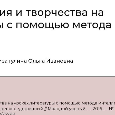
я и творчества на
ы с помощью метода
изатулина Ольга Ивановна
тва на уроках литературы с помощью метода интелл
т : непосредственный // Молодой ученый. — 2016. — № 3
7/25788.