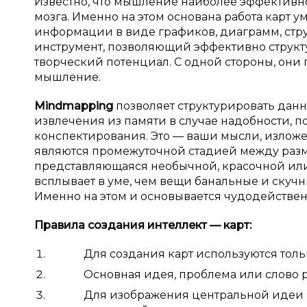
Известно, что мышление наиболее эффективно
мозга. Именно на этом основана работа карт
информации в виде графиков, диаграмм, структ
инструмент, позволяющий эффективно структ
творческий потенциал. С одной стороны, они 
мышление.
Mindmapping
позволяет структурировать дан
извлечения из памяти в случае надобности, п
конспектирования. Это — ваши мысли, излож
являются промежуточной стадией между раз
представляющаяся необычной, красочной или 
всплывает в уме, чем вещи банальные и скучн
Именно на этом и основывается чудодействен
Правила создания интеллект
— карт:
Для создания карт используются только 
Основная идея, проблема или слово рас
Для изображения центральной идеи можн