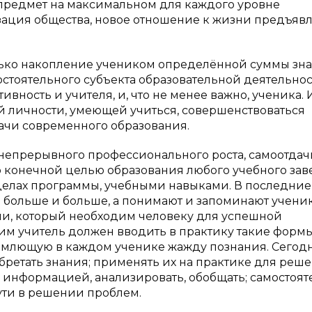
 предмет на максимальном для каждого уровне
изация общества, новое отношение к жизни предъяв
олько накопление учеником определённой суммы зна
мостоятельного субъекта образовательной деятельнос
ивность и учителя, и, что не менее важно, ученика.
й личности, умеющей учиться, совершенствоваться
ачи современного образования.
непрерывного профессионального роста, самоотдач
о конечной целью образования любого учебного за
елах программы, учебными навыками. В последние
 больше и больше, а понимают и запоминают учени
ии, который необходим человеку для успешной
тим учитель должен вводить в практику такие форм
ремлющую в каждом ученике жажду познания. Сегод
ретать знания; применять их на практике для реш
й информацией, анализировать, обобщать; самостоят
ути в решении проблем.